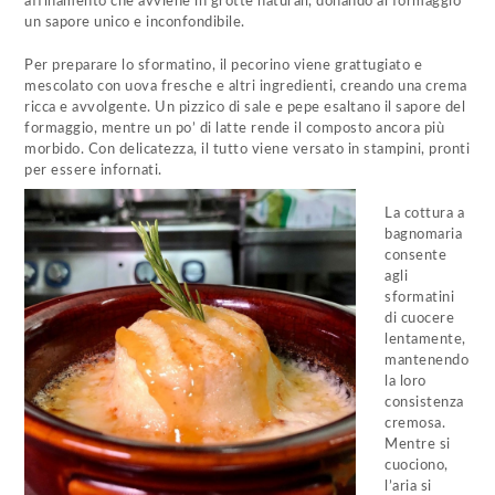
affinamento che avviene in grotte naturali, donando al formaggio
un sapore unico e inconfondibile.
Per preparare lo sformatino, il pecorino viene grattugiato e
mescolato con uova fresche e altri ingredienti, creando una crema
ricca e avvolgente. Un pizzico di sale e pepe esaltano il sapore del
formaggio, mentre un po’ di latte rende il composto ancora più
morbido. Con delicatezza, il tutto viene versato in stampini, pronti
per essere infornati.
La cottura a
bagnomaria
consente
agli
sformatini
di cuocere
lentamente,
mantenendo
la loro
consistenza
cremosa.
Mentre si
cuociono,
l’aria si