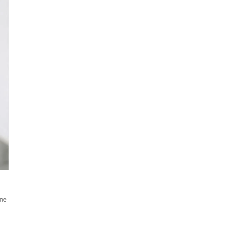
Γ
one