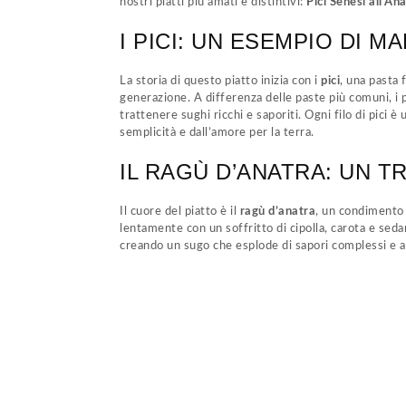
nostri piatti più amati e distintivi:
Pici Senesi all’An
I PICI: UN ESEMPIO DI M
La storia di questo piatto inizia con i
pici
, una pasta 
generazione. A differenza delle paste più comuni, i p
trattenere sughi ricchi e saporiti. Ogni filo di pici è
semplicità e dall’amore per la terra.
IL RAGÙ D’ANATRA: UN T
Il cuore del piatto è il
ragù d’anatra
, un condimento 
lentamente con un soffritto di cipolla, carota e sed
creando un sugo che esplode di sapori complessi e arm