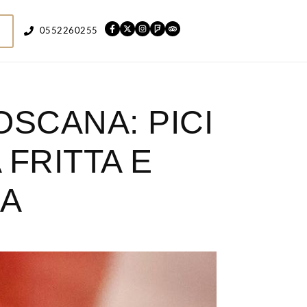
0552260255
OSCANA: PICI
 FRITTA E
ZA