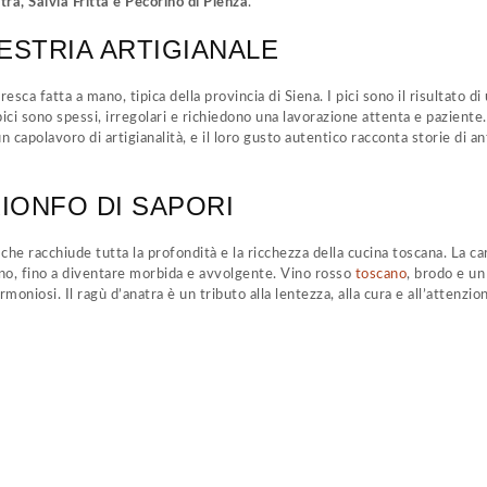
atra, Salvia Fritta e Pecorino di Pienza
.
AESTRIA ARTIGIANALE
fresca fatta a mano, tipica della provincia di Siena. I pici sono il risultato 
ici sono spessi, irregolari e richiedono una lavorazione attenta e paziente
 un capolavoro di artigianalità, e il loro gusto autentico racconta storie di a
RIONFO DI SAPORI
che racchiude tutta la profondità e la ricchezza della cucina toscana. La ca
ano, fino a diventare morbida e avvolgente. Vino rosso
toscano
, brodo e un
oniosi. Il ragù d’anatra è un tributo alla lentezza, alla cura e all’attenzio