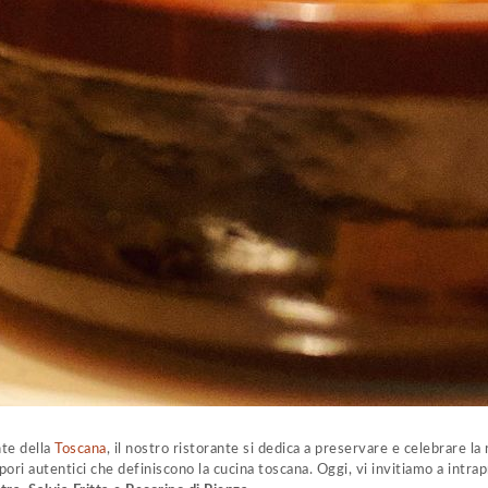
nte della
Toscana
, il nostro ristorante si dedica a preservare e celebrare la 
pori autentici che definiscono la cucina toscana. Oggi, vi invitiamo a intr