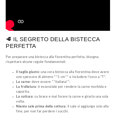
🥩 IL SEGRETO DELLA BISTECCA
PERFETTA
Per preparare una bistecca alla fiorentina perfetta, bisogna
rispettare alcune regole fondamentali:
Il taglio giusto
: una vera bistecca alla fiorentina deve avere
uno spessore di almeno **5 cm** e includere l’osso a “T”.
La carne
: deve essere **italiana**.
La frollatura
: è essenziale per rendere la carne morbida e
saporita.
La cottura
: su brace e mai forare la carne e girarla una sola
volta.
Niente sale prima della cottura
: il sale si aggiunge solo alla
fine, per non far perdere i succhi.