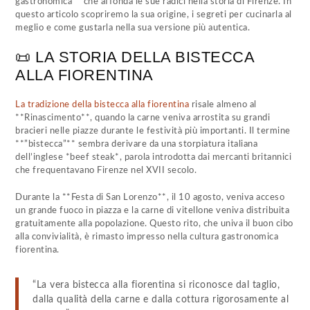
gastronomica** che affonda le sue radici nella storia di Firenze. In
questo articolo scopriremo la sua origine, i segreti per cucinarla al
meglio e come gustarla nella sua versione più autentica.
📜 LA STORIA DELLA BISTECCA
ALLA FIORENTINA
La tradizione della bistecca alla fiorentina
risale almeno al
**Rinascimento**, quando la carne veniva arrostita su grandi
bracieri nelle piazze durante le festività più importanti. Il termine
**”bistecca”** sembra derivare da una storpiatura italiana
dell’inglese *beef steak*, parola introdotta dai mercanti britannici
che frequentavano Firenze nel XVII secolo.
Durante la **Festa di San Lorenzo**, il 10 agosto, veniva acceso
un grande fuoco in piazza e la carne di vitellone veniva distribuita
gratuitamente alla popolazione. Questo rito, che univa il buon cibo
alla convivialità, è rimasto impresso nella cultura gastronomica
fiorentina.
“La vera bistecca alla fiorentina si riconosce dal taglio,
dalla qualità della carne e dalla cottura rigorosamente al