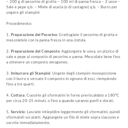
– 200 g di pecorino di grotta – 100 ml di panna fresca – 2 uova –
Sale e pepe q.b. – Miele di acacia (o di castagno) q.b. – Burro per
ungere gli stampini
Procedimento:
1.
Preparazione del Pecorino
: Grattugiate il pecorino di grotta e
mescolatelo con la panna fresca in una ciotola.
2.
Preparazione del Composto
: Aggiungete le uova, un pizzico di
sale e pepe al composto di pecorino e panna. Mescolate bene fino
a ottenere un composto omogeneo.
3.
Imburrare gli Stampini
: Ungete degli stampini monoporzione
con il burro e versate il composto in ognuno di essi, riempiendo
fino a tre quarti.
4.
Cottura
: Cuocete gli sformatini in forno preriscaldato a 180°C
per circa 20-25 minuti, o fino a quando saranno gonfi e dorati.
5.
Servizio
: Lasciate intiepidire leggermente gli sformatini, quindi
sformateli sui piatti. Aggiungete un filo di miele sopra ciascuno e
servite immediatamente.