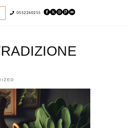
0552260255
 TRADIZIONE
RIZED