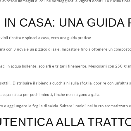
e evocano immagini di colline verdeggianti e vigneti dorati. La cucina fiore
IN CASA: UNA GUIDA 
ioli ricotta e spinaci a casa, ecco una guida pratica:
ina con 3 uova e un pizzico di sale. Impastare fino a ottenere un compost
aci in acqua bollente, scolarli e tritarli finemente. Mescolarli con 250 gr
sottili. Distribuire il ripieno a cucchiaini sulla sfoglia, coprire con un’altra s
 acqua salata per pochi minuti, finché non salgono a galla.
urro e aggiungere le foglie di salvia. Saltare i ravioli nel burro aromatizza
TENTICA ALLA TRATTO