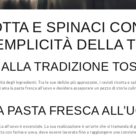
OTTA E SPINACI C
SEMPLICITÀ DELLA 
 ALLA TRADIZIONE TO
lità degli ingredienti. Tra le sue delizie più apprezzate, i ravioli ricotta e
i ama la pasta fresca all’uovo e desidera assaporare un pezzo di storia culi
A PASTA FRESCA ALL’
resca all’uovo è essenziale. La sua realizzazione è un’arte che si tramanda 
atta con farina e uova, deve essere lavorata fino a raggiungere una consisten