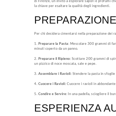
di Firenze, un invito a esplorare sapori e profumi ch
la chiave per esaltare la qualità degli ingredienti.
PREPARAZIONE 
Per chi desidera cimentarsi nella preparazione dei rav
1.
Preparare la Pasta
: Mescolare 300 grammi di far
minuti coperto da un panno.
2.
Preparare il Ripieno
: Scottare 200 grammi di spin
un pizzico di noce moscata, sale e pepe.
3.
Assemblare i Ravioli
: Stendere la pasta in sfoglie 
4.
Cuocere i Ravioli
: Cuocere i ravioli in abbondante
5.
Condire e Servire
: In una padella, sciogliere il b
ESPERIENZA AU