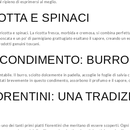
 ripieno di esprimersi al meglio.
COTTA E SPINACI
 di ricotta e spinaci. La ricotta fresca, morbida e cremosa, si combina perf
moscata e un po’ di parmigiano grattugiato esaltano il sapore, creando un e
rodotti genuini toscani.
 CONDIMENTO: BURRO 
tabile. Il burro, sciolto dolcemente in padella, accoglie le foglie di salvia
saltati brevemente in questo condimento, assorbono il profumo e il sapore, 
IORENTINI: UNA TRADI
o uno dei tanti primi piatti fiorentini che meritano di essere scoperti. Ogni 