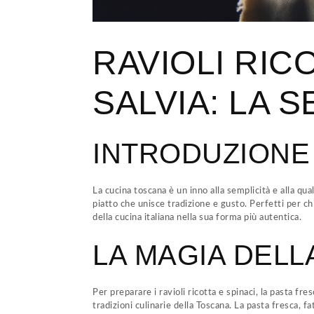
RAVIOLI RIC
SALVIA: LA 
INTRODUZIONE
La cucina toscana è un inno alla semplicità e alla qua
piatto che unisce tradizione e gusto. Perfetti per ch
della cucina italiana nella sua forma più autentica.
LA MAGIA DELL
Per preparare i ravioli ricotta e spinaci, la pasta f
tradizioni culinarie della Toscana. La pasta fresca, f